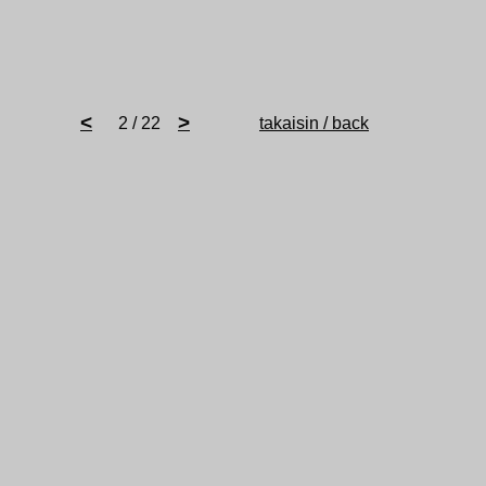
<
>
2 / 22
takaisin / back