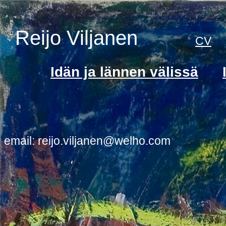
Reijo Viljanen
CV
Idän ja lännen välissä
email: reijo.viljanen@welho.com